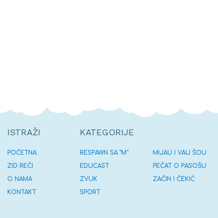
ISTRAŽI
KATEGORIJE
POČETNA
RESPAWN SA “M”
MIJAU I VAU ŠOU
ZID REČI
EDUCAST
PEČAT O PASOŠU
O NAMA
ZVUK
ZAČIN I ČEKIĆ
KONTAKT
SPORT