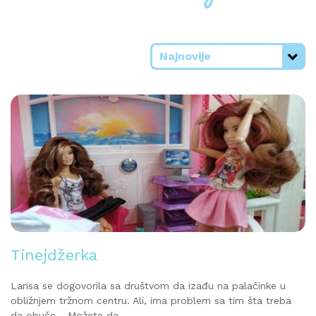
Najnovije
Tinejdžerka
Larisa se dogovorila sa društvom da izađu na palačinke u
obližnjem tržnom centru. Ali, ima problem sa tim šta treba
da obuče… Možete da ...