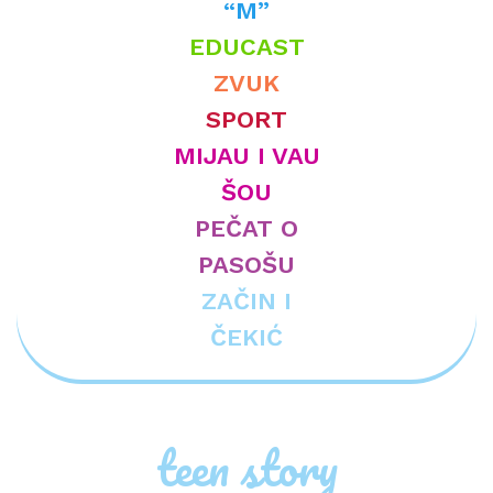
“M”
EDUCAST
ZVUK
SPORT
MIJAU I VAU
ŠOU
PEČAT O
PASOŠU
ZAČIN I
ČEKIĆ
teen story